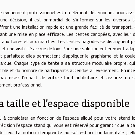
tre événement professionnel est un élément déterminant pour assu
une décision, il est primordial de s'informer sur les diverses 
frent une installation rapide et une grande facilité de transport, 
ant une mise en place efficace. Les tentes canopées, avec leur 
t aux foires et aux marchés. Les tentes pagodes se distinguent pa
et une visibilité accrue de loin. Pour une solution entièrement ada
 parfaites; elles permettent d'appliquer le graphisme et la coul
marque. Chaque type de tente a sa structure modulaire propre, qu
nible et du nombre de participants attendus à l'événement. En int
aximisez l'impact de votre stand publicitaire et assurez un s
ement professionnel.
taille et l'espace disponible
l à considérer en fonction de l'espace alloué pour votre stand l
écision l'espace stand qui vous est réservé pour garantir que la tai
u lieu. La notion d'empreinte au sol est ici fondamentale ; ell