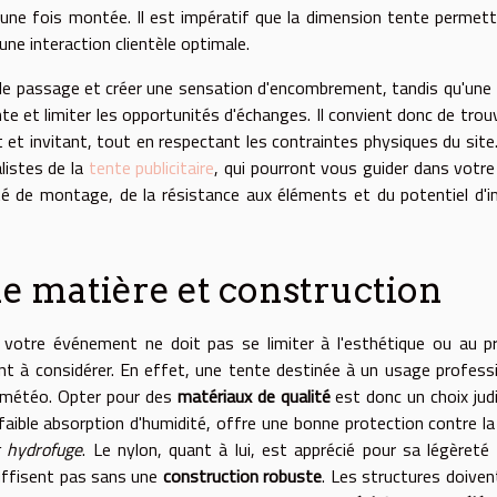
a une fois montée. Il est impératif que la dimension tente permet
 une interaction clientèle optimale.
r le passage et créer une sensation d'encombrement, tandis qu'une
nte et limiter les opportunités d'échanges. Il convient donc de trou
rt et invitant, tout en respectant les contraintes physiques du site
listes de la
tente publicitaire
, qui pourront vous guider dans votre
té de montage, de la résistance aux éléments et du potentiel d'
e matière et construction
votre événement ne doit pas se limiter à l'esthétique ou au pr
nt à considérer. En effet, une tente destinée à un usage profess
la météo. Opter pour des
matériaux de qualité
est donc un choix judi
aible absorption d'humidité, offre une bonne protection contre la 
t hydrofuge
. Le nylon, quant à lui, est apprécié pour sa légèreté
suffisent pas sans une
construction robuste
. Les structures doiven