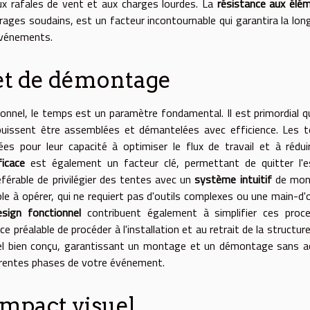
x rafales de vent et aux charges lourdes. La
résistance aux élé
rages soudains, est un facteur incontournable qui garantira la lon
événements.
 et de démontage
onnel, le temps est un paramètre fondamental. Il est primordial q
s puissent être assemblées et démantelées avec efficience. Les 
es pour leur capacité à optimiser le flux de travail et à rédui
icace
est également un facteur clé, permettant de quitter l'e
éférable de privilégier des tentes avec un
système intuitif
de mon
le à opérer, qui ne requiert pas d'outils complexes ou une main-d
esign fonctionnel
contribuent également à simplifier ces proce
réalable de procéder à l'installation et au retrait de la structur
ériel bien conçu, garantissant un montage et un démontage sans a
férentes phases de votre événement.
impact visuel