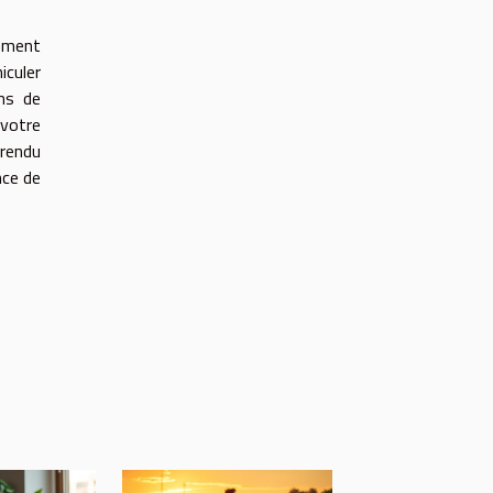
nement
iculer
ons de
 votre
 rendu
nce de