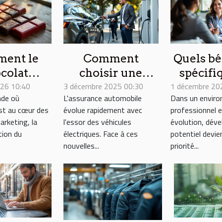
ent le
Comment
Quels bé
colat
choisir une
spécifi
026 10:40
nnalisé
3 décembre 2025 00:30
assurance
1 décembre 20
coac
de où
L'assurance automobile
Dans un envir
eut
adaptée pour
indiv
 est au cœur des
évolue rapidement avec
professionnel 
sformer
véhicules
apporte-
arketing, la
l'essor des véhicules
évolution, déve
stratégie
électriques ?
professi
tion du
électriques. Face à ces
potentiel devie
de
nouvelles...
priorité...
nication
?