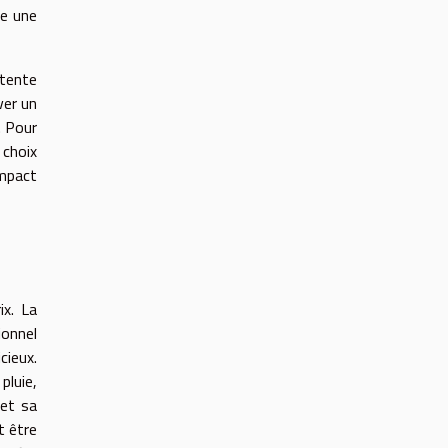
te une
 tente
ver un
. Pour
 choix
impact
ix. La
ionnel
cieux.
pluie,
 et sa
t être