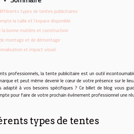
ifférents types de tentes publicitaires
mpte la taille et l'espace disponible
r la bonne matière et construction
é de montage et de démontage
nnalisation et impact visuel
s professionnels, la tente publicitaire est un outil incontournable
 marque et peut même devenir le cœur de votre présence sur le lieu
s adapté à vos besoins spécifiques ? Ce billet de blog vous gui
compte pour faire de votre prochain événement professionnel une ré
rents types de tentes