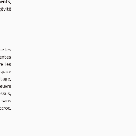
ments
,
gévité
ue les
tentes
re les
space
tage,
'œuvre
ssus,
e sans
ccroc,