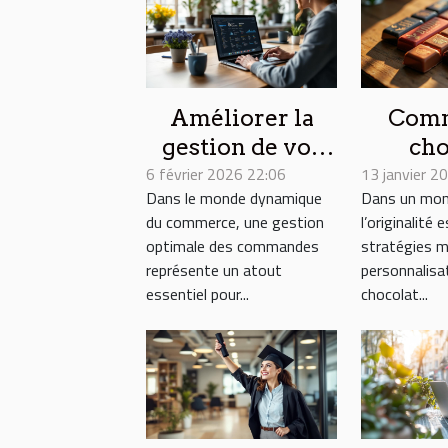
Améliorer la
Comm
gestion de vos
cho
6 février 2026 22:06
commandes :
13 janvier 2
perso
Dans le monde dynamique
Dans un mon
trucs et astuces
p
du commerce, une gestion
l’originalité
tran
optimale des commandes
stratégies m
votre 
représente un atout
personnalisa
essentiel pour...
chocolat...
commu