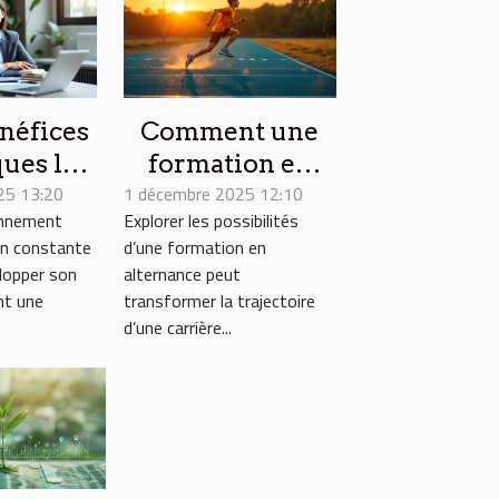
néfices
Comment une
ques le
formation en
25 13:20
hing
1 décembre 2025 12:10
alternance
onnement
Explorer les possibilités
iduel
booste votre
en constante
d’une formation en
t-il aux
carrière sportive
lopper son
alternance peut
onnels ?
?
nt une
transformer la trajectoire
d’une carrière...