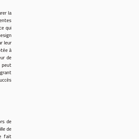
rer la
tentes
ce qui
design
r leur
ptée à
eur de
i peut
égrant
uccès
ors de
lle de
e fait