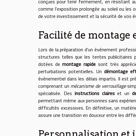
conçues pour tenir fermement, en résistant au
comme l'exposition prolongée au soleil ou les o
de votre investissement et la sécurité de vos 
Facilité de montage
Lors de la préparation d'un événement professi
structures telles que les tentes publicitaire
dotées de
montage rapide
sont très apprécié
perturbations potentielles. Un
démontage eff
événementiel dans les délais impartis. Il est pr
comprenant un
mécanisme de verrouillage
simp
spécialisée. Des
instructions claires
et un
d
permettant même aux personnes sans expérience p
difficultés excessives. En définitive, un mat
assure une transition en douceur entre les dif
Personnalisation et 