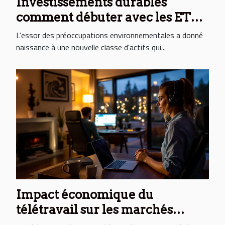
Investissements durables
comment débuter avec les ETF
verts et leur impact sur votre
L'essor des préoccupations environnementales a donné
portefeuille
naissance à une nouvelle classe d'actifs qui...
Impact économique du
télétravail sur les marchés
immobiliers périurbains