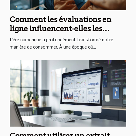
Comment les évaluations en
ligne influencent-elles les
décisions des consommateurs ?
L'ère numérique a profondément transformé notre
manière de consommer. À une époque où...
Comment utiliser un extrait