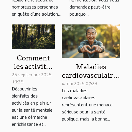
saine ?
nombreuses personnes
demandez peut-être
en quête d’une solution...
pourquoi...
Comment
les activités
Maladies
25 septembre 2025
en plein air
cardiovasculaires
10:28
améliorent-
4 mai 2025 07:23
comment les
Découvrir les
Les maladies
elles notre
activités
bienfaits des
cardiovasculaires
santé
physiques
activités en plein air
représentent une menace
mentale ?
peuvent sauver
sur la santé mentale
sérieuse pour la santé
est une démarche
votre cœur
publique, mais la bonne...
enrichissante et...