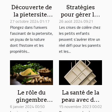
Découverte de
Stratégies
la pietersite :
pour gérer les
27 octobre 2024 01:17
origines et
26 août 2024 09:21
crises de
Plongez dans l'univers
Les crises de colère chez
utilisations en
colère chez les
fascinant de la pietersite,
les petits enfants
lithothérapie
petits enfants
un joyau de la nature
peuvent s’avérer être un
dont l'histoire et les
réel défi pour les parents
propriétés...
et les...
Le rôle du
La santé de la
gingembre
peau avec des
6 janvier 2024 00:50
dans la
15 novembre 2023 00:02
produits