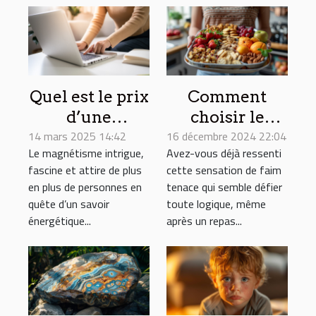
Quel est le prix
Comment
d’une
choisir le
14 mars 2025 14:42
formation de
16 décembre 2024 22:04
coupe-faim
Le magnétisme intrigue,
Avez-vous déjà ressenti
magnétiseur ?
adapté à votre
fascine et attire de plus
cette sensation de faim
style de vie ?
en plus de personnes en
tenace qui semble défier
quête d’un savoir
toute logique, même
énergétique...
après un repas...