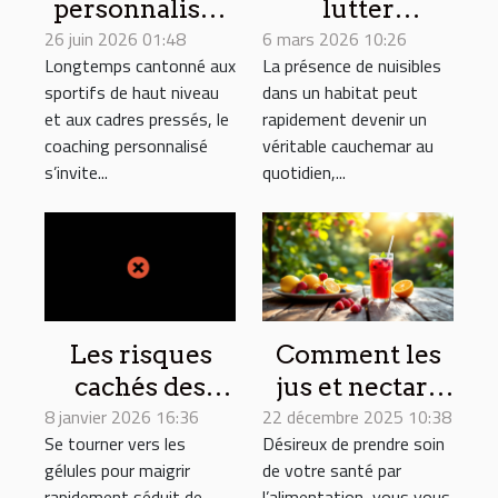
personnalisé :
lutter
26 juin 2026 01:48
la clef cachée
6 mars 2026 10:26
efficacement
Longtemps cantonné aux
La présence de nuisibles
du succès en
contre les
sportifs de haut niveau
dans un habitat peut
bien-être
nuisibles dans
et aux cadres pressés, le
rapidement devenir un
moderne
votre habitat ?
coaching personnalisé
véritable cauchemar au
s’invite...
quotidien,...
Les risques
Comment les
cachés des
jus et nectars
8 janvier 2026 16:36
gélules pour
22 décembre 2025 10:38
artisanaux
Se tourner vers les
Désireux de prendre soin
maigrir
favorisent une
gélules pour maigrir
de votre santé par
rapidement
alimentation
rapidement séduit de
l’alimentation, vous vous