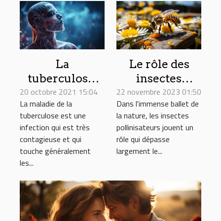
La
Le rôle des
tuberculose,
insectes
20 octobre 2021 15:04
parlons de ses
22 novembre 2023 01:50
pollinisateurs
La maladie de la
Dans l'immense ballet de
causes et
dans la
tuberculose est une
la nature, les insectes
symptômes
production de
infection qui est très
pollinisateurs jouent un
nos aliments
contagieuse et qui
rôle qui dépasse
touche généralement
largement le...
les...