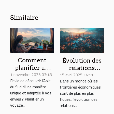
Similaire
Comment
Évolution des
planifier un
relations
1 novembre 2025 03:18
voyage sur-
internationales
15 avril 2025 14:11
Envie de découvrir l’Asie
Dans un monde où les
mesure en
et leur impact
du Sud d’une manière
frontières économiques
Asie du Sud ?
sur le
unique et adaptée à vos
sont de plus en plus
commerce
envies ? Planifier un
floues, l'évolution des
mondial
voyage...
relations...