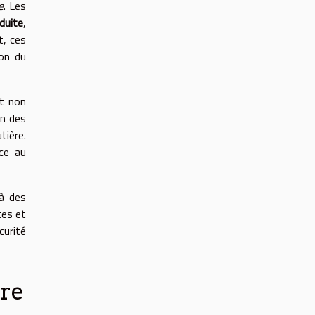
e
. Les
duite
,
t, ces
ion du
nt non
on des
tière.
nce au
 à des
tes et
curité
ère