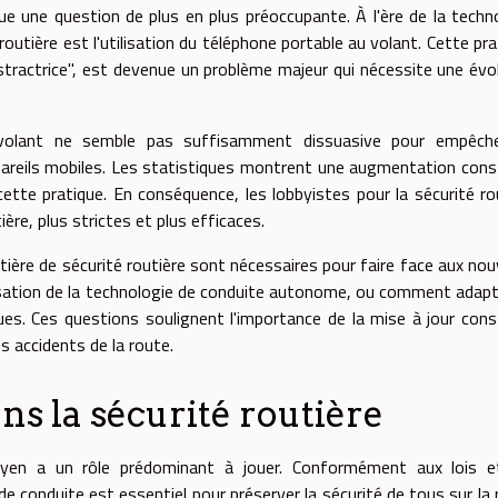
ue une question de plus en plus préoccupante. À l'ère de la techn
routière est l'utilisation du téléphone portable au volant. Cette pra
tractrice", est devenue un problème majeur qui nécessite une évo
u volant ne semble pas suffisamment dissuasive pour empêche
appareils mobiles. Les statistiques montrent une augmentation con
ette pratique. En conséquence, les lobbyistes pour la sécurité ro
ère, plus strictes et plus efficaces.
atière de sécurité routière sont nécessaires pour faire face aux no
isation de la technologie de conduite autonome, ou comment adapt
iques. Ces questions soulignent l'importance de la mise à jour con
es accidents de la route.
ns la sécurité routière
toyen a un rôle prédominant à jouer. Conformément aux lois e
de conduite est essentiel pour préserver la sécurité de tous sur la 