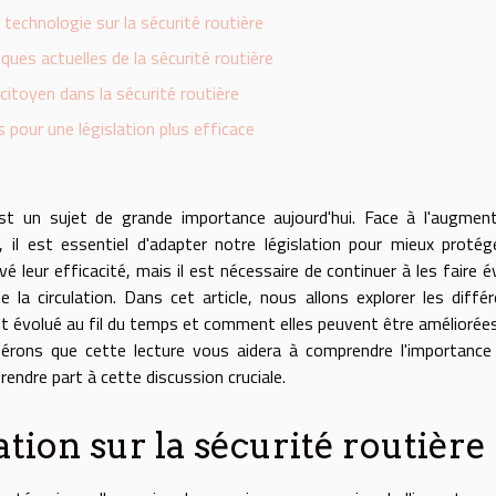
 technologie sur la sécurité routière
ques actuelles de la sécurité routière
 citoyen dans la sécurité routière
 pour une législation plus efficace
 est un sujet de grande importance aujourd'hui. Face à l'augmen
il est essentiel d'adapter notre législation pour mieux protég
é leur efficacité, mais il est nécessaire de continuer à les faire é
la circulation. Dans cet article, nous allons explorer les diffé
 ont évolué au fil du temps et comment elles peuvent être améliorée
pérons que cette lecture vous aidera à comprendre l'importance
prendre part à cette discussion cruciale.
lation sur la sécurité routière