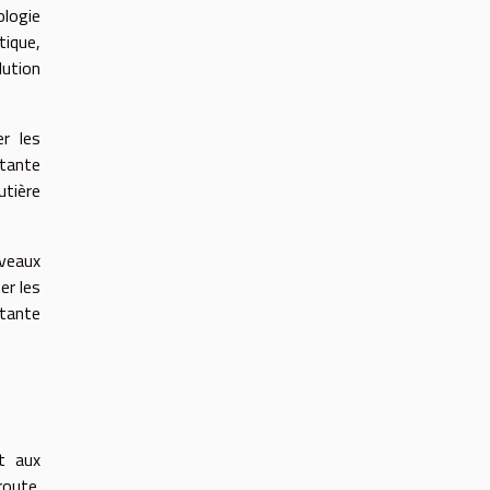
ologie
tique,
lution
r les
stante
utière
uveaux
er les
stante
t aux
route.