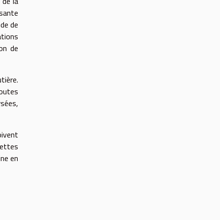
 de la
ssante
ode de
ations
ion de
tière.
routes
rsées,
oivent
nettes
ine en
e