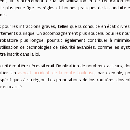
nt, un renforcement de la sensibilisation et de l'éducation ro
 le plus jeune âge les règles et bonnes pratiques de la conduite 
nts.
s pour les infractions graves, telles que la conduite en état d'ivre
mportements à risque. Un accompagnement plus soutenu pour les no
obatoire plus longue, pourrait également contribuer à minimis
l'utilisation de technologies de sécurité avancées, comme les sy
e inscrit dans la loi.
écurité routière nécessiterait l'implication de nombreux acteurs, do
utier. Un
avocat accident de la route toulouse
, par exemple, po
pécifiques à sa région. Les propositions de lois routières doiven
 efficacité.