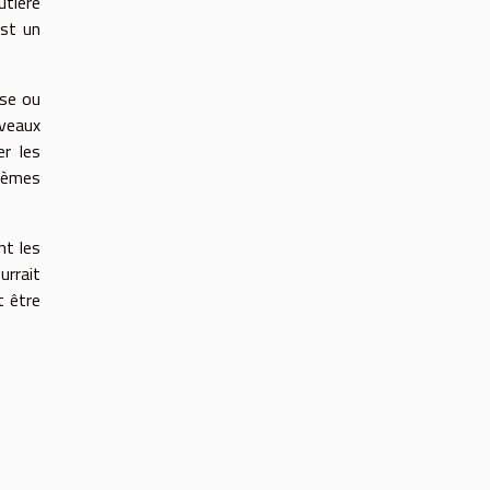
utière
est un
sse ou
uveaux
er les
stèmes
nt les
urrait
t être