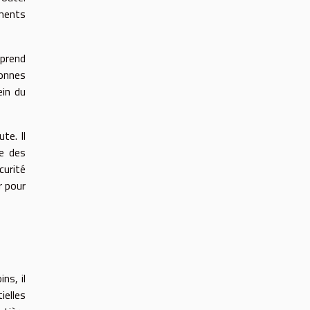
ements
mprend
bonnes
ein du
te. Il
me des
urité
r pour
ns, il
ielles