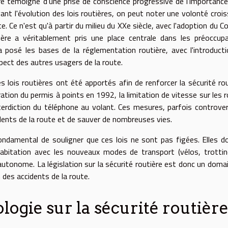
tière témoigne d'une prise de conscience progressive de l'importance
ant l'évolution des lois routières, on peut noter une volonté croi
. Ce n'est qu'à partir du milieu du XXe siècle, avec l'adoption du C
ière a véritablement pris une place centrale dans les préoccup
a posé les bases de la réglementation routière, avec l'introduct
pect des autres usagers de la route.
lois routières ont été apportés afin de renforcer la sécurité rou
ration du permis à points en 1992, la limitation de vitesse sur les 
erdiction du téléphone au volant. Ces mesures, parfois controve
dents de la route et de sauver de nombreuses vies.
fondamental de souligner que ces lois ne sont pas figées. Elles d
abitation avec les nouveaux modes de transport (vélos, trotti
e autonome. La législation sur la sécurité routière est donc un doma
 des accidents de la route.
logie sur la sécurité routièr