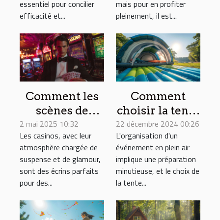
en mer
essentiel pour concilier
mais pour en profiter
efficacité et...
pleinement, il est...
Comment les
Comment
scènes de
choisir la tente
2 mai 2025 10:32
casino
22 décembre 2024 00:26
gonflable
Les casinos, avec leur
L'organisation d'un
influencent-
idéale pour vos
atmosphère chargée de
événement en plein air
elles les
événements
suspense et de glamour,
implique une préparation
intrigues de
sont des écrins parfaits
minutieuse, et le choix de
films célèbres
pour des...
la tente...
?