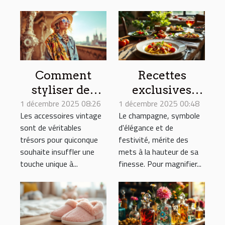
Comment
Recettes
styliser des
exclusives
1 décembre 2025 08:26
accessoires
1 décembre 2025 00:48
pour
Les accessoires vintage
Le champagne, symbole
vintage pour
accompagner
sont de véritables
d'élégance et de
un look
votre
trésors pour quiconque
festivité, mérite des
moderne ?
champagne
souhaite insuffler une
mets à la hauteur de sa
touche unique à...
finesse. Pour magnifier...