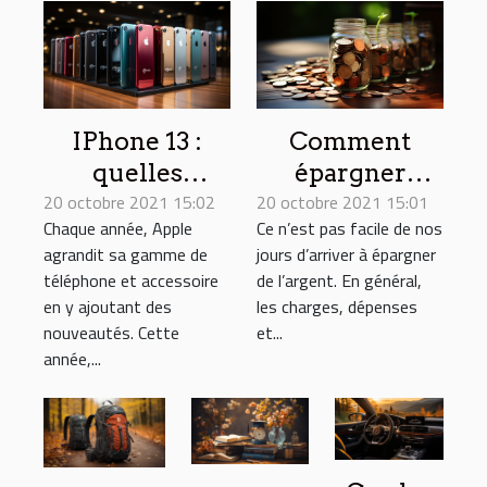
IPhone 13 :
Comment
quelles
épargner
20 octobre 2021 15:02
nouveautés
20 octobre 2021 15:01
efficacement
Chaque année, Apple
Ce n’est pas facile de nos
apporte-t-il ?
de l’argent ?
agrandit sa gamme de
jours d’arriver à épargner
téléphone et accessoire
de l’argent. En général,
en y ajoutant des
les charges, dépenses
nouveautés. Cette
et...
année,...