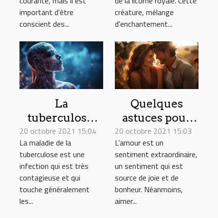
courante, mais il est
de la licorne royale. Cette
important d'être
créature, mélange
conscient des...
d'enchantement...
La
Quelques
tuberculose,
astuces pour
20 octobre 2021 15:04
parlons de ses
20 octobre 2021 15:03
maintenir une
La maladie de la
L’amour est un
causes et
relation
tuberculose est une
sentiment extraordinaire,
symptômes
amoureuse
infection qui est très
un sentiment qui est
contagieuse et qui
source de joie et de
touche généralement
bonheur. Néanmoins,
les...
aimer...