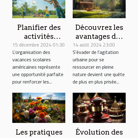
Planifier des
Découvrez les
activités
avantages des
15 décembre 2024 01:30
familiales
14 août 2024 23:00
séjours en
L'organisation des
S'évader de l'agitation
pendant les
maison d'hôtes
vacances scolaires
urbaine pour se
vacances
en pleine
américaines représente
ressourcer en pleine
scolaires
nature
une opportunité parfaite
nature devient une quête
américaines
pour renforcer les...
de plus en plus prisée...
Les pratiques
Évolution des