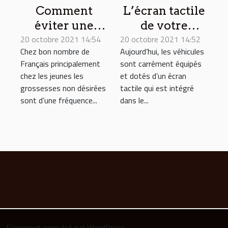
Comment
L’écran tactile
éviter une
de votre
20 octobre 2021 14:54
grossesse non
20 octobre 2021 14:52
véhicule :
Chez bon nombre de
Aujourd’hui, les véhicules
désirée ?
astuces pour
Français principalement
sont carrément équipés
son entretien
chez les jeunes les
et dotés d’un écran
grossesses non désirées
tactile qui est intégré
sont d’une fréquence...
dans le...
Fièrement propulsé par WordPress