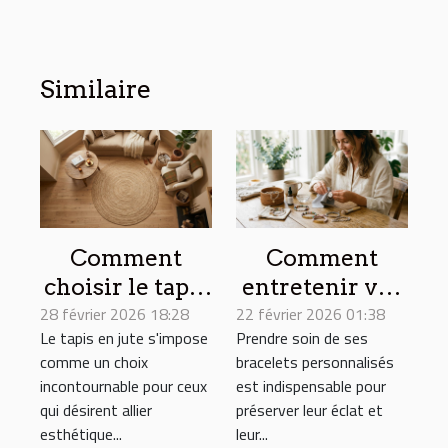
Similaire
Comment
Comment
choisir le tapis
entretenir vos
28 février 2026 18:28
en jute idéal
22 février 2026 01:38
bracelets
Le tapis en jute s'impose
Prendre soin de ses
pour chaque
personnalisés
comme un choix
bracelets personnalisés
pièce de la
pour une
incontournable pour ceux
est indispensable pour
maison ?
longue durée ?
qui désirent allier
préserver leur éclat et
esthétique...
leur...