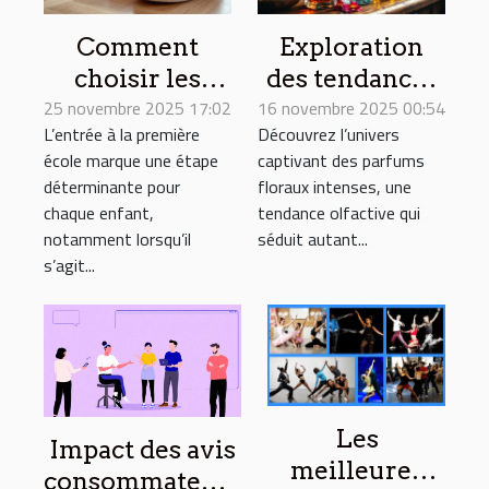
Comment
Exploration
choisir les
des tendances
25 novembre 2025 17:02
chaussons
16 novembre 2025 00:54
des parfums
L’entrée à la première
Découvrez l’univers
idéaux pour la
floraux
école marque une étape
captivant des parfums
première école
intenses et
déterminante pour
floraux intenses, une
?
leur impact
chaque enfant,
tendance olfactive qui
culturel
notamment lorsqu’il
séduit autant...
s’agit...
Les
Impact des avis
meilleures
consommateurs