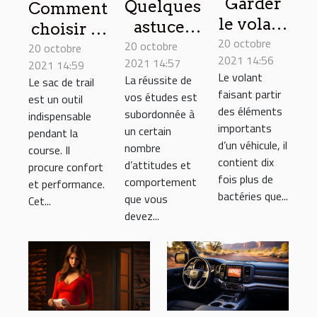
Garder
Quelques
Comment
le volant
astuces
choisir le
20 octobre
de votre
20 octobre
pour
20 octobre
sac de
2021 14:56
2021 14:57
véhicule
2021 14:59
réussir
trail ?
Le volant
La réussite de
Le sac de trail
au
vos
faisant partir
vos études est
est un outil
propre :
études
des éléments
subordonnée à
indispensable
conseils
importants
un certain
pendant la
d’un véhicule, il
nombre
course. Il
contient dix
d’attitudes et
procure confort
fois plus de
comportement
et performance.
bactéries que...
que vous
Cet...
devez...