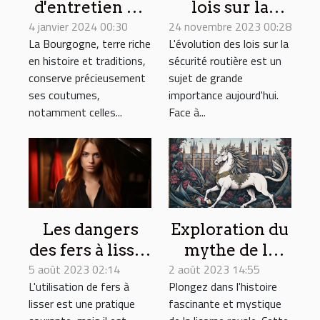
d'entretien de
lois sur la
4 janvier 2024 00:30
sépulture et
24 novembre 2023 00:28
sécurité
La Bourgogne, terre riche
L'évolution des lois sur la
les traditions
routière pour
en histoire et traditions,
sécurité routière est un
régionales en
minimiser les
conserve précieusement
sujet de grande
Bourgogne
accidents de la
ses coutumes,
importance aujourd'hui.
route
notamment celles...
Face à...
Les dangers
Exploration du
des fers à lisser
mythe de la
5 août 2023 02:14
bon marché :
2 août 2023 14:55
licorne royale
L'utilisation de fers à
Plongez dans l'histoire
Que faut-il
à travers
lisser est une pratique
fascinante et mystique
savoir?
l'histoire