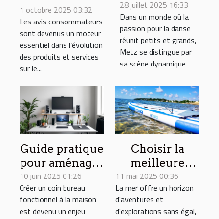
28 juillet 2025 16:33
cours de
sur l’innovation
1 octobre 2025 03:32
Dans un monde où la
danse à Metz
Les avis consommateurs
produit
passion pour la danse
pour tous les
sont devenus un moteur
réunit petits et grands,
essentiel dans l’évolution
âges
Metz se distingue par
des produits et services
sa scène dynamique...
sur le...
Guide pratique
Choisir la
pour aménager
meilleure
10 juin 2025 01:26
un coin bureau
11 mai 2025 00:36
annexe
Créer un coin bureau
La mer offre un horizon
fonctionnel à
gonflable pour
fonctionnel à la maison
d'aventures et
la maison
vos aventures
est devenu un enjeu
d'explorations sans égal,