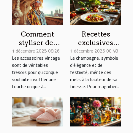
Comment
Recettes
styliser des
exclusives
1 décembre 2025 08:26
accessoires
1 décembre 2025 00:48
pour
Les accessoires vintage
Le champagne, symbole
vintage pour
accompagner
sont de véritables
d'élégance et de
un look
votre
trésors pour quiconque
festivité, mérite des
moderne ?
champagne
souhaite insuffler une
mets à la hauteur de sa
touche unique à...
finesse. Pour magnifier...