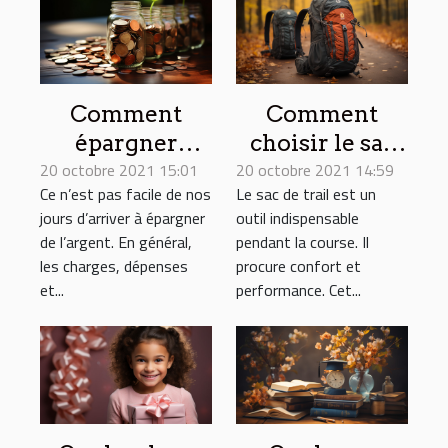
Comment
Comment
épargner
choisir le sac
20 octobre 2021 15:01
efficacement
20 octobre 2021 14:59
de trail ?
Ce n’est pas facile de nos
Le sac de trail est un
de l’argent ?
jours d’arriver à épargner
outil indispensable
de l’argent. En général,
pendant la course. Il
les charges, dépenses
procure confort et
et...
performance. Cet...