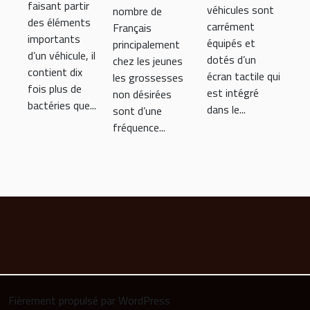
astuces
non
faisant partir
véhicules sont
nombre de
propre :
pour son
désirée ?
des éléments
carrément
Français
conseils
importants
entretien
équipés et
principalement
d’un véhicule, il
dotés d’un
chez les jeunes
contient dix
écran tactile qui
les grossesses
fois plus de
est intégré
non désirées
bactéries que...
dans le...
sont d’une
fréquence...
Fièrement propulsé par WordPress