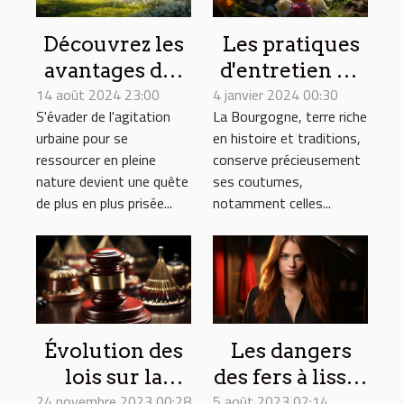
Les pratiques
Découvrez les
d'entretien de
avantages des
4 janvier 2024 00:30
sépulture et
14 août 2024 23:00
séjours en
La Bourgogne, terre riche
S'évader de l'agitation
les traditions
maison d'hôtes
en histoire et traditions,
urbaine pour se
régionales en
en pleine
conserve précieusement
ressourcer en pleine
Bourgogne
nature
ses coutumes,
nature devient une quête
notamment celles...
de plus en plus prisée...
Évolution des
Les dangers
lois sur la
des fers à lisser
24 novembre 2023 00:28
sécurité
5 août 2023 02:14
bon marché :