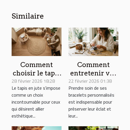
Similaire
Comment
Comment
choisir le tapis
entretenir vos
28 février 2026 18:28
en jute idéal
22 février 2026 01:38
bracelets
Le tapis en jute s'impose
Prendre soin de ses
pour chaque
personnalisés
comme un choix
bracelets personnalisés
pièce de la
pour une
incontournable pour ceux
est indispensable pour
maison ?
longue durée ?
qui désirent allier
préserver leur éclat et
esthétique...
leur...