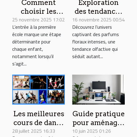
Comment
Exploration
choisir les
des tendances
25 novembre 2025 17:02
chaussons
16 novembre 2025 00:54
des parfums
L’entrée à la première
Découvrez l’univers
idéaux pour la
floraux
école marque une étape
captivant des parfums
première école
intenses et
déterminante pour
floraux intenses, une
?
leur impact
chaque enfant,
tendance olfactive qui
culturel
notamment lorsqu’il
séduit autant...
s’agit...
Les meilleures
Guide pratique
cours de danse
pour aménager
28 juillet 2025 16:33
à Metz pour
10 juin 2025 01:26
un coin bureau