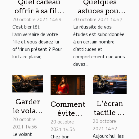
Quel cadeau
Quelques
offrir à sa fille
astuces pour
20 octobre 2021 14:59
le jour de son
20 octobre 2021 14:57
réussir vos
C’est bientôt
La réussite de vos
anniversaire ?
études
l’anniversaire de votre
études est subordonnée
fille et vous désirez lui
à un certain nombre
offrir un présent ? Pour
d’attitudes et
lui faire plaisir,...
comportement que vous
devez...
Garder
L’écran
Comment
le volant
tactile de
éviter
20 octobre
de votre
20 octobre
votre
20 octobre
une
2021 14:56
véhicule
2021 14:52
2021 14:54
véhicule :
grossesse
Le volant
Aujourd’hui, les
Chez bon
au