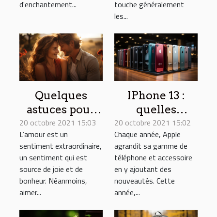
d'enchantement...
touche généralement
les...
Quelques
IPhone 13 :
astuces pour
quelles
20 octobre 2021 15:03
maintenir une
20 octobre 2021 15:02
nouveautés
L’amour est un
Chaque année, Apple
relation
apporte-t-il ?
sentiment extraordinaire,
agrandit sa gamme de
amoureuse
un sentiment qui est
téléphone et accessoire
source de joie et de
en y ajoutant des
bonheur. Néanmoins,
nouveautés. Cette
aimer...
année,...