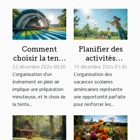
?
Comment
Planifier des
choisir la tente
activités
22 décembre 2024 00:26
gonflable
15 décembre 2024 01:30
familiales
L'organisation d'un
L'organisation des
idéale pour vos
pendant les
événement en plein air
vacances scolaires
événements
vacances
implique une préparation
américaines représente
scolaires
minutieuse, et le choix de
une opportunité parfaite
américaines
la tente...
pour renforcer les...