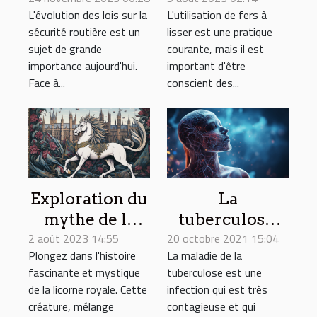
L'évolution des lois sur la
L'utilisation de fers à
routière pour
Que faut-il
sécurité routière est un
lisser est une pratique
minimiser les
savoir?
sujet de grande
courante, mais il est
accidents de la
importance aujourd'hui.
important d'être
route
Face à...
conscient des...
Exploration du
La
mythe de la
tuberculose,
2 août 2023 14:55
licorne royale
20 octobre 2021 15:04
parlons de ses
Plongez dans l'histoire
La maladie de la
à travers
causes et
fascinante et mystique
tuberculose est une
l'histoire
symptômes
de la licorne royale. Cette
infection qui est très
créature, mélange
contagieuse et qui