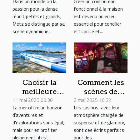
Dans un monde où la
Créer un coin bureau
tous les âges
fonctionnel à
passion pour la danse
fonctionnel à la maison
la maison
réunit petits et grands,
est devenu un enjeu
Metz se distingue par sa
essentiel pour concilier
scène dynamique...
efficacité et...
Choisir la
Comment les
meilleure
scènes de
11 mai 2025 00:36
annexe
2 mai 2025 10:32
casino
La mer offre un horizon
Les casinos, avec leur
gonflable pour
influencent-
d'aventures et
atmosphère chargée de
vos aventures
elles les
d'explorations sans égal,
suspense et de glamour,
en mer
intrigues de
mais pour en profiter
sont des écrins parfaits
films célèbres
pleinement, il est...
pour des...