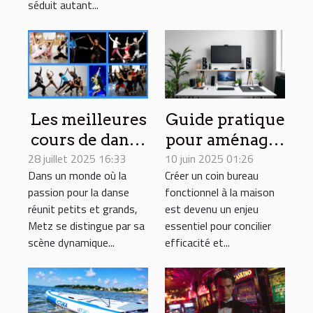
séduit autant...
Les meilleures
Guide pratique
cours de danse
pour aménager
28 juillet 2025 16:33
à Metz pour
10 juin 2025 01:26
un coin bureau
Dans un monde où la
Créer un coin bureau
tous les âges
fonctionnel à
passion pour la danse
fonctionnel à la maison
la maison
réunit petits et grands,
est devenu un enjeu
Metz se distingue par sa
essentiel pour concilier
scène dynamique...
efficacité et...