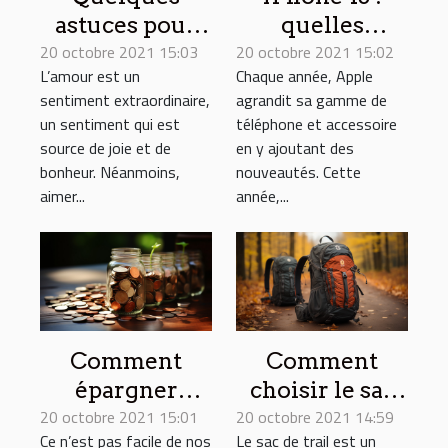
astuces pour
quelles
20 octobre 2021 15:03
maintenir une
20 octobre 2021 15:02
nouveautés
L’amour est un
Chaque année, Apple
relation
apporte-t-il ?
sentiment extraordinaire,
agrandit sa gamme de
amoureuse
un sentiment qui est
téléphone et accessoire
source de joie et de
en y ajoutant des
bonheur. Néanmoins,
nouveautés. Cette
aimer...
année,...
Comment
Comment
épargner
choisir le sac
20 octobre 2021 15:01
efficacement
20 octobre 2021 14:59
de trail ?
Ce n’est pas facile de nos
Le sac de trail est un
de l’argent ?