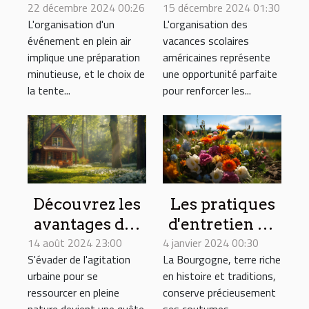
22 décembre 2024 00:26
gonflable
15 décembre 2024 01:30
familiales
L'organisation d'un
L'organisation des
idéale pour vos
pendant les
événement en plein air
vacances scolaires
événements
vacances
implique une préparation
américaines représente
scolaires
minutieuse, et le choix de
une opportunité parfaite
américaines
la tente...
pour renforcer les...
Les pratiques
Découvrez les
d'entretien de
avantages des
4 janvier 2024 00:30
sépulture et
14 août 2024 23:00
séjours en
La Bourgogne, terre riche
S'évader de l'agitation
les traditions
maison d'hôtes
en histoire et traditions,
urbaine pour se
régionales en
en pleine
conserve précieusement
ressourcer en pleine
Bourgogne
nature
ses coutumes,
nature devient une quête