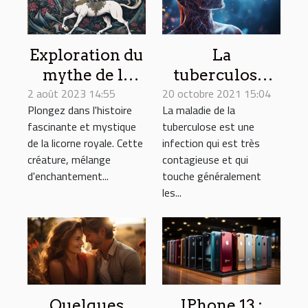
Exploration du
La
mythe de la
tuberculose,
2 août 2023 14:55
licorne royale
20 octobre 2021 15:04
parlons de ses
Plongez dans l'histoire
La maladie de la
à travers
causes et
fascinante et mystique
tuberculose est une
l'histoire
symptômes
de la licorne royale. Cette
infection qui est très
créature, mélange
contagieuse et qui
d'enchantement...
touche généralement
les...
Quelques
IPhone 13 :