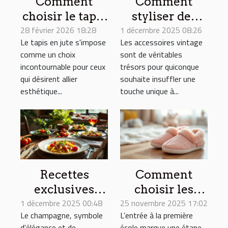
Comment
Comment
choisir le tapis
styliser des
28 février 2026 18:28
en jute idéal
1 décembre 2025 08:26
accessoires
Le tapis en jute s'impose
Les accessoires vintage
pour chaque
vintage pour
comme un choix
sont de véritables
pièce de la
un look
incontournable pour ceux
trésors pour quiconque
maison ?
moderne ?
qui désirent allier
souhaite insuffler une
esthétique...
touche unique à...
Recettes
Comment
exclusives
choisir les
1 décembre 2025 00:48
pour
25 novembre 2025 17:02
chaussons
Le champagne, symbole
L’entrée à la première
accompagner
idéaux pour la
d'élégance et de
école marque une étape