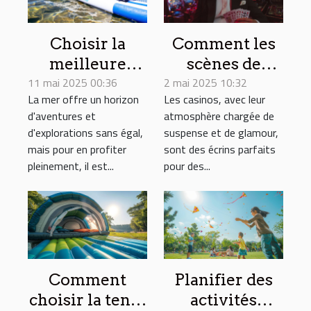
Choisir la
Comment les
meilleure
scènes de
11 mai 2025 00:36
annexe
2 mai 2025 10:32
casino
La mer offre un horizon
Les casinos, avec leur
gonflable pour
influencent-
d'aventures et
atmosphère chargée de
vos aventures
elles les
d'explorations sans égal,
suspense et de glamour,
en mer
intrigues de
mais pour en profiter
sont des écrins parfaits
films célèbres
pleinement, il est...
pour des...
?
Comment
Planifier des
choisir la tente
activités