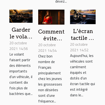
devez...
Garder
L’écran
Comment
le volant
tactile de
éviter
20 octobre
de votre
20 octobre
votre
20 octobre
une
2021 14:56
véhicule
2021 14:52
2021 14:54
véhicule :
grossesse
Le volant
Aujourd’hui, les
Chez bon
au
astuces
non
faisant partir
véhicules sont
nombre de
propre :
pour son
désirée ?
des éléments
carrément
Français
conseils
importants
entretien
équipés et
principalement
d’un véhicule, il
dotés d’un
chez les jeunes
contient dix
écran tactile qui
les grossesses
fois plus de
est intégré
non désirées
bactéries que...
dans le...
sont d’une
fréquence...