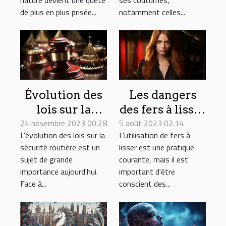
notamment celles...
de plus en plus prisée...
Évolution des
Les dangers
lois sur la
des fers à lisser
24 novembre 2023 00:28
sécurité
5 août 2023 02:14
bon marché :
L'évolution des lois sur la
L'utilisation de fers à
routière pour
Que faut-il
sécurité routière est un
lisser est une pratique
minimiser les
savoir?
sujet de grande
courante, mais il est
accidents de la
importance aujourd'hui.
important d'être
route
Face à...
conscient des...