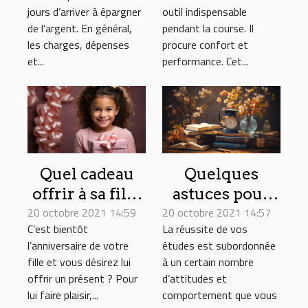
jours d’arriver à épargner
outil indispensable
de l’argent. En général,
pendant la course. Il
les charges, dépenses
procure confort et
et...
performance. Cet...
Quel cadeau
Quelques
offrir à sa fille
astuces pour
20 octobre 2021 14:59
le jour de son
20 octobre 2021 14:57
réussir vos
C’est bientôt
La réussite de vos
anniversaire ?
études
l’anniversaire de votre
études est subordonnée
fille et vous désirez lui
à un certain nombre
offrir un présent ? Pour
d’attitudes et
lui faire plaisir,...
comportement que vous