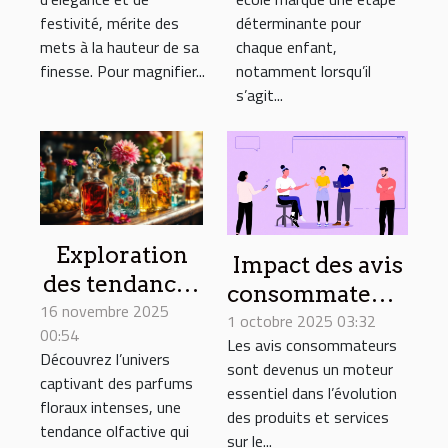
votre
première école
festivité, mérite des
déterminante pour
champagne
?
mets à la hauteur de sa
chaque enfant,
finesse. Pour magnifier...
notamment lorsqu’il
s’agit...
Exploration
Impact des avis
des tendances
consommateurs
16 novembre 2025
des parfums
sur l’innovation
1 octobre 2025 03:32
00:54
floraux
Les avis consommateurs
produit
Découvrez l’univers
intenses et
sont devenus un moteur
captivant des parfums
essentiel dans l’évolution
leur impact
floraux intenses, une
des produits et services
culturel
tendance olfactive qui
sur le...