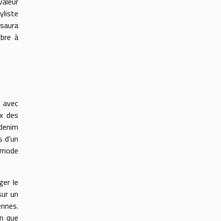
aleur
yliste
 saura
ibre à
e avec
ux des
 denim
s d’un
s mode
ger le
sur un
ennes.
in que