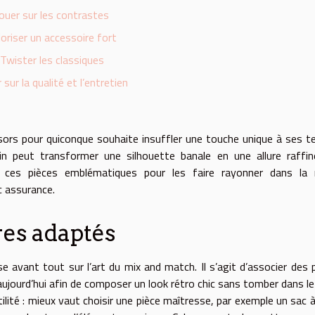
ouer sur les contrastes
loriser un accessoire fort
Twister les classiques
 sur la qualité et l’entretien
sors pour quiconque souhaite insuffler une touche unique à ses t
in peut transformer une silhouette banale en une allure raffi
 ces pièces emblématiques pour les faire rayonner dans la
c assurance.
res adaptés
e avant tout sur l’art du mix and match. Il s’agit d’associer des 
jourd’hui afin de composer un look rétro chic sans tomber dans le
tilité : mieux vaut choisir une pièce maîtresse, par exemple un sac 