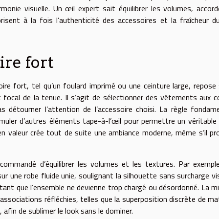
onie visuelle. Un œil expert sait équilibrer les volumes, accord
isent à la fois l’authenticité des accessoires et la fraîcheur d
ire fort
oire fort, tel qu’un foulard imprimé ou une ceinture large, repose 
t focal de la tenue. Il s’agit de sélectionner des vêtements aux 
 détourner l’attention de l’accessoire choisi. La règle fondam
umuler d’autres éléments tape-à-l’œil pour permettre un véritable
 en valeur crée tout de suite une ambiance moderne, même s’il pr
ecommandé d’équilibrer les volumes et les textures. Par exempl
ur une robe fluide unie, soulignant la silhouette sans surcharge vis
 évitant que l’ensemble ne devienne trop chargé ou désordonné. La m
associations réfléchies, telles que la superposition discrète de ma
afin de sublimer le look sans le dominer.