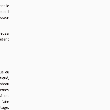
ans le
uoi il
isseur
réussi
aitent
que du
tiqué,
andeau
dernes
 à cet
 faire
ntage,