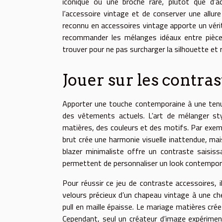
iconique ou une broche rare, plutôt que d’a
l’accessoire vintage et de conserver une allur
reconnu en accessoires vintage apporte un vérita
recommander les mélanges idéaux entre pièces
trouver pour ne pas surcharger la silhouette et 
Jouer sur les contras
Apporter une touche contemporaine à une tenue
des vêtements actuels. L’art de mélanger st
matières, des couleurs et des motifs. Par exem
brut crée une harmonie visuelle inattendue, mai
blazer minimaliste offre un contraste saisis
permettent de personnaliser un look contempora
Pour réussir ce jeu de contraste accessoires, 
velours précieux d’un chapeau vintage à une ch
pull en maille épaisse. Le mariage matières cré
Cependant, seul un créateur d’image expérimenté