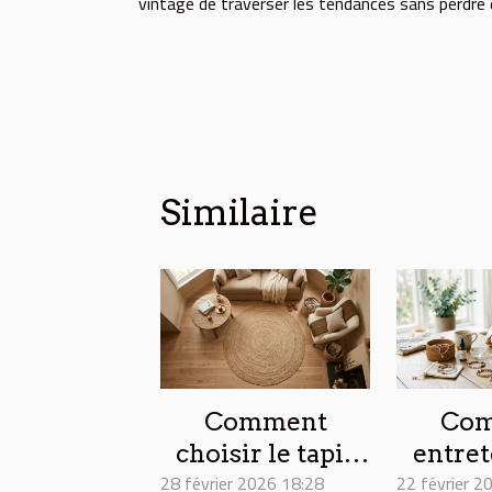
vintage de traverser les tendances sans perdre e
Similaire
Comment
Co
choisir le tapis
entret
28 février 2026 18:28
en jute idéal
22 février 2
bra