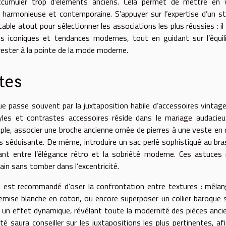
ccumuler trop d’éléments anciens. Cela permet de mettre en v
e harmonieuse et contemporaine. S’appuyer sur l’expertise d’un st
ble atout pour sélectionner les associations les plus réussies : il
 iconiques et tendances modernes, tout en guidant sur l’équil
rester à la pointe de la mode moderne.
tes
 passe souvent par la juxtaposition habile d’accessoires vintag
yles et contrastes accessoires réside dans le mariage audacie
ple, associer une broche ancienne ornée de pierres à une veste en
s séduisante. De même, introduire un sac perlé sophistiqué au bra
sant entre l’élégance rétro et la sobriété moderne. Ces astuce
in sans tomber dans l’excentricité.
il est recommandé d’oser la confrontation entre textures : mélan
emise blanche en coton, ou encore superposer un collier baroque 
e un effet dynamique, révélant toute la modernité des pièces anci
 saura conseiller sur les juxtapositions les plus pertinentes, af