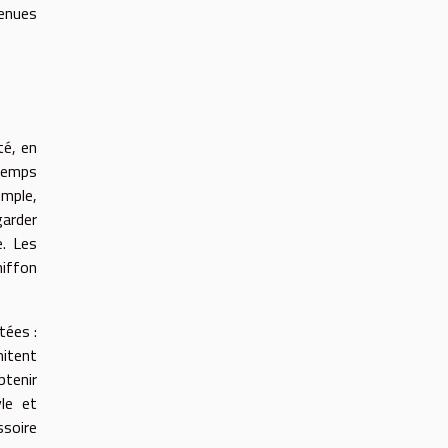
tenues
té, en
 temps
emple,
garder
e. Les
hiffon
tées :
mitent
btenir
yle et
ssoire