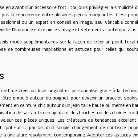
se en avant d’un accessoire fort : toujours privilégier la simplicité d
e pas la concurrence entre plusieurs pièces marquantes. C’est pourq
sionnel ou un expert en conseil en image, seul véritable conna
tteindre l’harmonie entre pièce vintage et vêtements contemporains.
seils mode supplémentaires sur la façon de créer un point focal 
se de nombreuses inspirations et astuces pour celles qui souh
.
s
rmet de créer un look original et personnalisé grâce à la techni
t être enroulé autour du poignet pour devenir un bracelet sophis
lement en ceinture chic autour d’un jean taille haute ou même en b
omisation de sacs rétro en ajoutant des broches ou des chaînes mo
 valeur ces pièces uniques. Les créateurs de tendances excellent
t qu’il suffit parfois d’un simple changement de contexte pour
ue à une allure résolument contemporaine. Adopter ces astuces vi