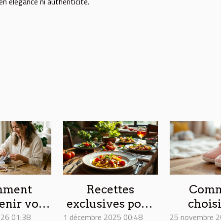
n élégance ni authenticité.
mment
Recettes
Comm
enir vos
exclusives pour
choisi
026 01:38
celets
1 décembre 2025 00:48
accompagner
25 novembre 2
chaus