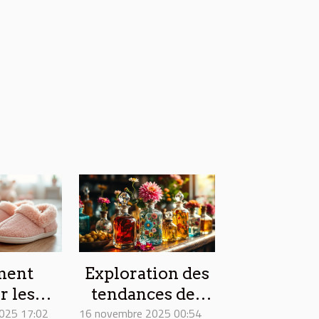
ent
Exploration des
r les
tendances des
025 17:02
sons
16 novembre 2025 00:54
parfums floraux