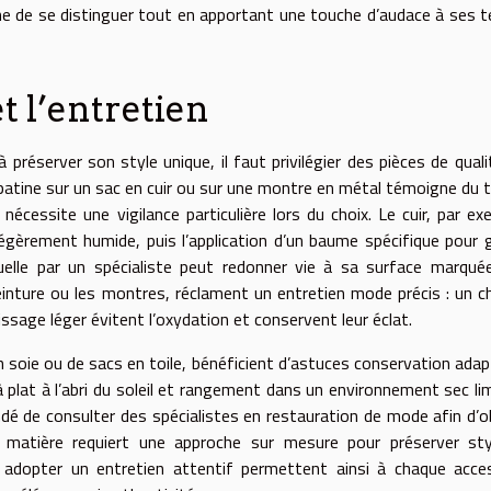
ine de se distinguer tout en apportant une touche d’audace à ses 
et l’entretien
préserver son style unique, il faut privilégier des pièces de quali
e patine sur un sac en cuir ou sur une montre en métal témoigne du
écessite une vigilance particulière lors du choix. Le cuir, par ex
èrement humide, puis l’application d’un baume spécifique pour 
tuelle par un spécialiste peut redonner vie à sa surface marqué
inture ou les montres, réclament un entretien mode précis : un c
lissage léger évitent l’oxydation et conservent leur éclat.
en soie ou de sacs en toile, bénéficient d’astuces conservation adap
plat à l’abri du soleil et rangement dans un environnement sec li
dé de consulter des spécialistes en restauration de mode afin d’o
ue matière requiert une approche sur mesure pour préserver st
t adopter un entretien attentif permettent ainsi à chaque acce